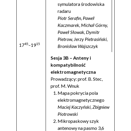
symulatora środowiska
radaru
Piotr Serafin, Paweł
Kaczmarek, Michał Górny,
Paweł Słowak, Dymitr
Pietrow, Jerzy Pietrasiński,
45
15
17
–19
Bronisław Wajszczyk
Sesja 3B – Anteny i
kompatybilność
elektromagnetyczna
Prowadzący: prof. B. Stec,
prof. M. Wnuk
Mapa pokrycia pola
elektromagnetycznego
Maciej Kaczyński, Zbigniew
Piotrowski
Mikropaskowy szyk
antenowy na pasmo 3,6