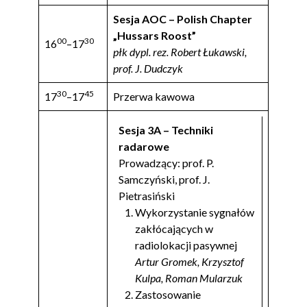
Sesja AOC – Polish Chapter
„Hussars Roost”
00
30
16
–17
płk dypl. rez. Robert Łukawski,
prof. J. Dudczyk
30
45
17
–17
Przerwa kawowa
Sesja 3A – Techniki
radarowe
Prowadzący: prof. P.
Samczyński, prof. J.
Pietrasiński
Wykorzystanie sygnałów
zakłócających w
radiolokacji pasywnej
Artur Gromek, Krzysztof
Kulpa, Roman Mularzuk
Zastosowanie