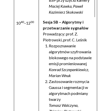
BSP przy użyciu kamery
Maciej Kawka, Paweł
Kazimierz Skokowski
Sesja 5B – Algorytmy i
40
00
10
–12
przetwarzanie sygnałów
Prowadzący: prof. Z.
Piotrowski, prof. C. Leśnik
Rozpoznawanie
algorytmów szyfrowania
blokowego na podstawie
emisji promieniowanej
Konrad Szczepankiewicz,
Marian Wnuk
Zastosowanie rozmycia
Gaussa i segmentacji w
algorytmach podmiany
twarzy
Tomasz Walczyna,