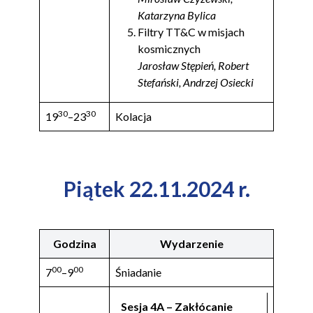
Katarzyna Bylica
Filtry TT&C w misjach
kosmicznych
Jarosław Stępień, Robert
Stefański, Andrzej Osiecki
30
30
19
–23
Kolacja
Piątek 22.11.2024 r.
Godzina
Wydarzenie
00
00
7
–9
Śniadanie
Sesja 4A – Zakłócanie