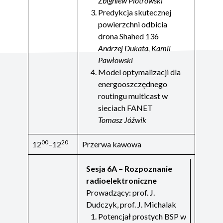
Zbigniew Piotrowski
Predykcja skutecznej
powierzchni odbicia
drona Shahed 136
Andrzej Dukata, Kamil
Pawłowski
Model optymalizacji dla
energooszczędnego
routingu multicast w
sieciach FANET
Tomasz Jóźwik
00
20
12
–12
Przerwa kawowa
Sesja 6A – Rozpoznanie
radioelektroniczne
Prowadzący: prof. J.
Dudczyk, prof. J. Michalak
Potencjał prostych BSP w