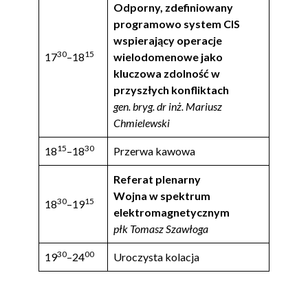
Odporny, zdefiniowany
programowo system CIS
wspierający operacje
30
15
17
–18
wielodomenowe jako
kluczowa zdolność w
przyszłych konfliktach
gen. bryg. dr inż. Mariusz
Chmielewski
15
30
18
–18
Przerwa kawowa
Referat plenarny
Wojna w spektrum
30
15
18
–19
elektromagnetycznym
płk Tomasz Szawłoga
30
00
19
–24
Uroczysta kolacja