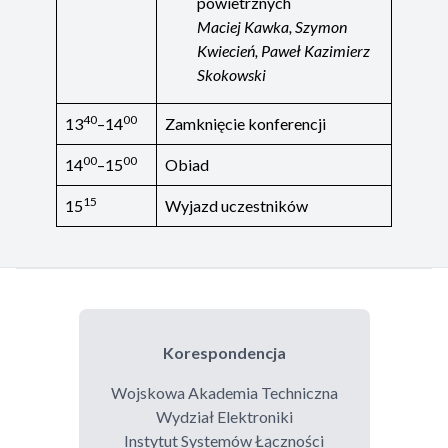
powietrznych
Maciej Kawka, Szymon
Kwiecień, Paweł Kazimierz
Skokowski
40
00
13
–14
Zamknięcie konferencji
00
00
14
–15
Obiad
15
15
Wyjazd uczestników
Korespondencja
Wojskowa Akademia Techniczna
Wydział Elektroniki
Instytut Systemów Łączności