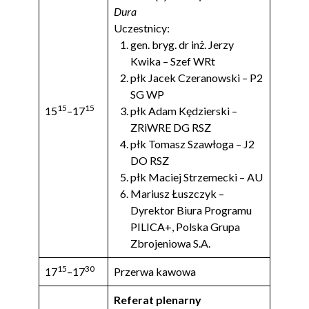
Dura
Uczestnicy:
gen. bryg. dr inż. Jerzy
Kwika – Szef WRt
płk Jacek Czeranowski – P2
SG WP
15
15
15
–17
płk Adam Kędzierski –
ZRiWRE DG RSZ
płk Tomasz Szawłoga – J2
DO RSZ
płk Maciej Strzemecki – AU
Mariusz Łuszczyk –
Dyrektor Biura Programu
PILICA+, Polska Grupa
Zbrojeniowa S.A.
15
30
17
–17
Przerwa kawowa
Referat plenarny