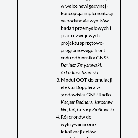
w walce nawigacyjnej -
koncepcja implementacji
na podstawie wyników
badań przemysłowych i
prac rozwojowych
projektu sprzętowo-
programowego front-
endu odbiornika GNSS
Dariusz Zmysłowski,
Arkadiusz Szumski
Moduł OOT do emulacji
efektu Dopplera w
środowisku GNU Radio
Kacper Bednarz, Jarosław
Wojtuń, Cezary Ziółkowski
Rój dronów do
wykrywania oraz
lokalizacji celów