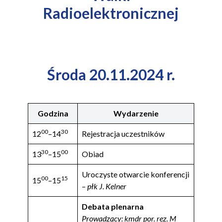
Radioelektronicznej
Środa 20.11.2024 r.
Godzina
Wydarzenie
00
30
12
–14
Rejestracja uczestników
30
00
13
–15
Obiad
Uroczyste otwarcie konferencji
00
15
15
–15
–
płk J. Kelner
Debata plenarna
Prowadzący: kmdr por. rez. M