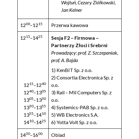
Wojtuń, Cezary Ziółkowski,
Jan Kelner
00
15
12
–12
Przerwa kawowa
15
25
12
–14
Sesja F2 – Firmowa –
Partnerzy Złoci i Srebrni
Prowadzący: prof. Z. Szczepaniak,
prof. A. Bajda
1) KenBIT Sp. z o.o.
2) Consortia Electronica Sp. z
15
40
12
–12
o.o.
40
05
12
–13
3) Rail – Mil Computers Sp. z
05
30
13
–13
o.o.
30
55
13
–13
4) Systemics-PAB Sp. z o.o.
55
10
13
–14
5) WB Electronics S.A.
10
25
14
–14
6) Yotta Volt Sp. z o.o.
30
00
14
–16
Obiad