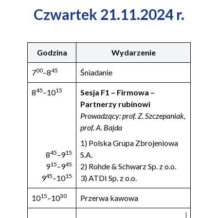
Czwartek 21.11.2024 r.
Godzina
Wydarzenie
00
45
7
–8
Śniadanie
45
15
8
–10
Sesja F1 – Firmowa –
Partnerzy rubinowi
Prowadzący: prof. Z. Szczepaniak,
prof. A. Bajda
1) Polska Grupa Zbrojeniowa
45
15
8
–9
S.A.
15
45
9
–9
2) Rohde & Schwarz Sp. z o.o.
45
15
9
–10
3) ATDI Sp. z o.o.
15
30
10
–10
Przerwa kawowa