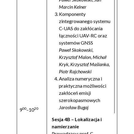
Marcin Kelner
Komponenty
zintegrowanego systemu
C-UAS do zakłócania
łączności UAV-RC oraz
systemów GNSS
Paweł Skokowski,
Krzysztof Malon, Michał
Kryk, Krzysztof Maślanka,
Piotr Rajchowski
Analiza numeryczna i
praktyczna możliwości
zakłóceń emisji
szerokopasmowych
Jarosław Bugaj
00
20
9
–10
Sesja 4B – Lokalizacja i
namierzanie
Prowadzący: prof. C.