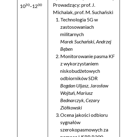
Prowadzący: prof. J.
30
00
10
–12
Michalak, prof. M. Suchański
Technologia 5G w
zastosowaniach
militarnych
Marek Suchański, Andrzej
Bęben
Monitorowanie pasma KF
z wykorzystaniem
niskobudżetowych
odbiorników SDR
Bogdan Uljasz, Jarosław
Wojtuń, Mariusz
Bednarczyk, Cezary
Ziółkowski
Ocena jakości odbioru
sygnałów
szerokopasmowych za
pomocą USRP B200-