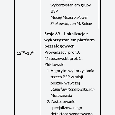
wykorzystaniem grupy
BSP
Maciej Mazuro, Paweł
Skokowski, Jan M. Kelner
Sesja 6B – Lokalizacja z
wykorzystaniem platform
bezzałogowych
Prowadzący: prof. J.
20
40
12
–13
Matuszewski, prof. C.
Ziółkowski
Algorytm wykorzystania
trzech BSP w misji
poszukiwawczej
Stanisław Konatowski, Jan
Matuszewski
Zastosowanie
specjalizowanego
detektora sygnałowego